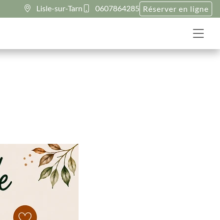
Lisle-sur-Tarn
0607864285
Réserver en ligne